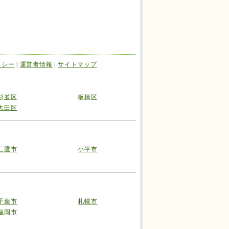
リシー
|
運営者情報
|
サイトマップ
杉並区
板橋区
大田区
三鷹市
小平市
千葉市
札幌市
福岡市