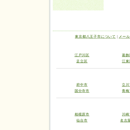
東京都八王子市について
|
メール
江戸川区
葛飾
足立区
江東
府中市
立川
国分寺市
青梅
相模原市
川崎
仙台市
名古