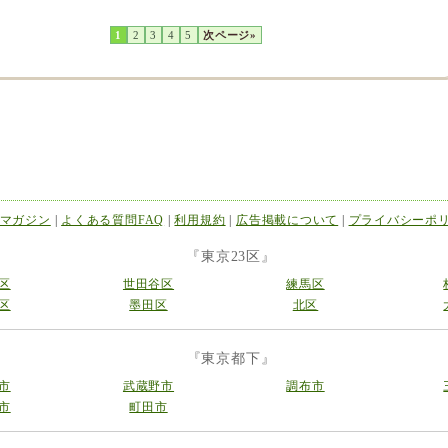
1
2
3
4
5
次ページ»
マガジン
|
よくある質問FAQ
|
利用規約
|
広告掲載について
|
プライバシーポ
『東京23区』
区
世田谷区
練馬区
区
墨田区
北区
『東京都下』
市
武蔵野市
調布市
市
町田市