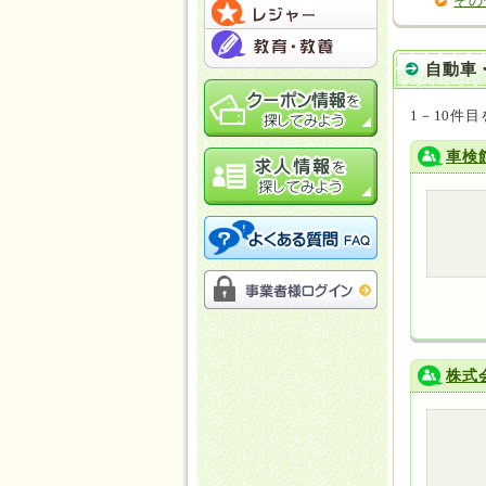
その
自動車
1－10件目
車検
株式