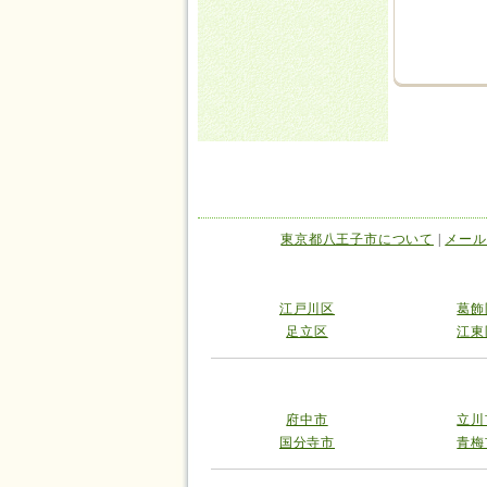
東京都八王子市について
|
メール
江戸川区
葛飾
足立区
江東
府中市
立川
国分寺市
青梅