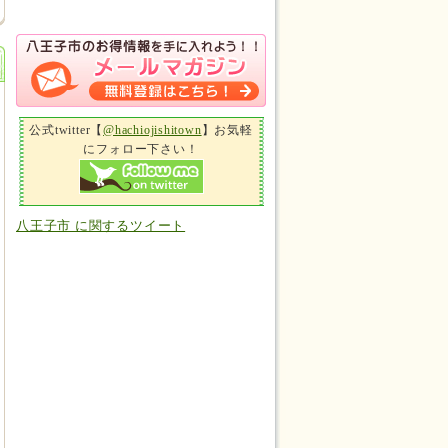
公式twitter【
@hachiojishitown
】お気軽
にフォロー下さい！
八王子市 に関するツイート