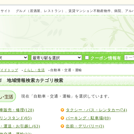
域情報サイト グルメ（居酒屋、レストラン）、賃貸マンション不動産物件、病院、ア
クーポン情報有
ガイドトップ
»
くらし・生活
»自動車・交通・運輸
市 地域情報検索カテゴリ検索
現在「自動車・交通・運輸」を選択しています。
車販売・修理(128)
タクシー・バス・レンタカー(74)
リンスタンド(95)
パーキング・駐車場(89)
・運送・お引越し(63)
出前・デリバリー(3)