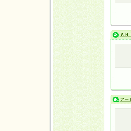
ＳＨ
アー