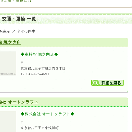
他交通・運輸(23)
・交通・運輸 一覧
を表示 ／ 全475件中
館 堀之内店
◆車検館 堀之内店◆
〒
東京都八王子市堀之内３丁目
Tel:042-675-4691
会社 オートクラフト
◆株式会社 オートクラフト◆
〒
東京都八王子市東浅川町