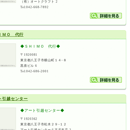
（有）オートクラフト 2
Tel:042-668-7892
ＩＭＯ 代行
◆ＳＨＩＭＯ 代行◆
〒1920081
東京都八王子市横山町１４−８
黒喜ビル 6
Tel:042-686-2001
ト引越センター
◆アート引越センター◆
〒1920362
東京都八王子市松木２９−１２
アート引越センター八王子支店 2