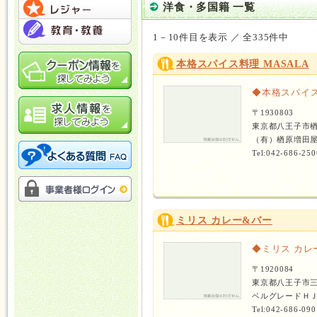
洋食・多国籍 一覧
1－10件目を表示 ／ 全335件中
本格スパイス料理 MASALA
◆本格スパイス
〒1930803
東京都八王子市
（有）楢原増田屋
Tel:042-686-250
ミリス カレー&バー
◆ミリス カレ
〒1920084
東京都八王子市
ベルグレードＨＪ 
Tel:042-686-090