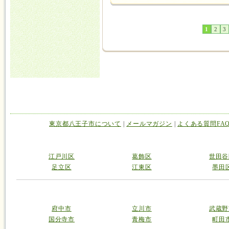
1
2
3
東京都八王子市について
|
メールマガジン
|
よくある質問FA
江戸川区
葛飾区
世田谷
足立区
江東区
墨田
府中市
立川市
武蔵野
国分寺市
青梅市
町田