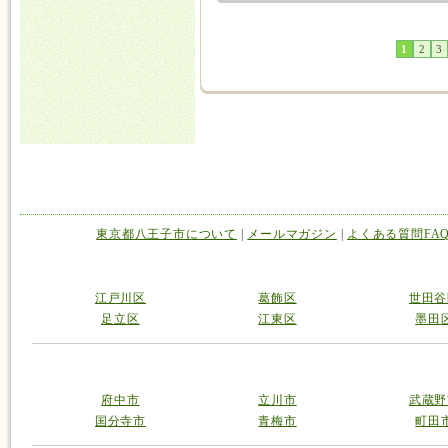
1
2
3
東京都八王子市について
|
メールマガジン
|
よくある質問FA
江戸川区
葛飾区
世田谷
足立区
江東区
墨田
府中市
立川市
武蔵野
国分寺市
青梅市
町田