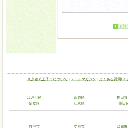
1
2
3
東京都八王子市について
|
メールマガジン
|
よくある質問FA
江戸川区
葛飾区
世田谷
足立区
江東区
墨田
府中市
立川市
武蔵野