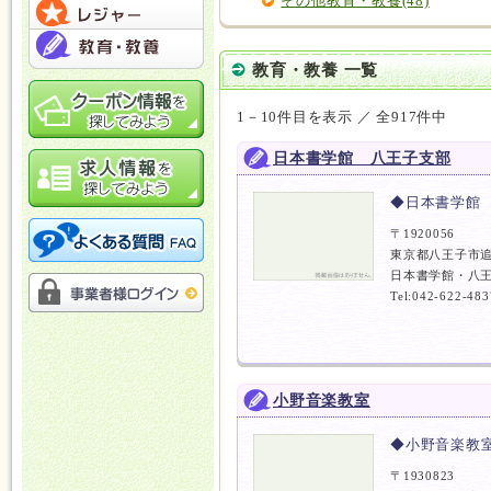
その他教育・教養(48)
教育・教養 一覧
1－10件目を表示 ／ 全917件中
日本書学館 八王子支部
◆日本書学館
〒1920056
東京都八王子市追
日本書学館・八王
Tel:042-622-483
小野音楽教室
◆小野音楽教
〒1930823