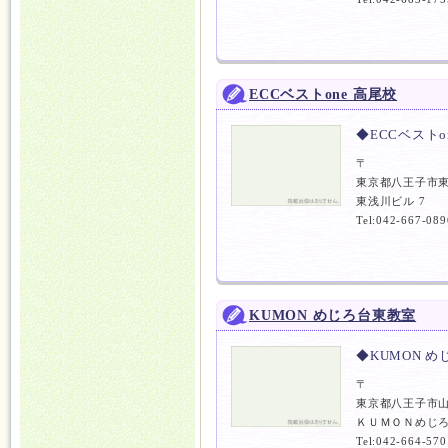
ECCベストone 高尾校
◆ECCベストo
〒
東京都八王子市
東浅川ビル 7
Tel:042-667-089
KUMON めじろ台東教室
◆KUMON 
〒
東京都八王子市
ＫＵＭＯＮめじろ
Tel:042-664-570