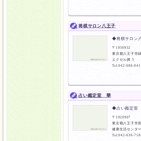
将棋サロン八王子
◆将棋サロン
〒1930932
東京都八王子市緑
エクセル茜 3
Tel:042-686-041
占い鑑定室 華
◆占い鑑定室
〒1920907
東京都八王子市長
健康生活センター
Tel:042-636-718