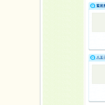
鷲尾
八王