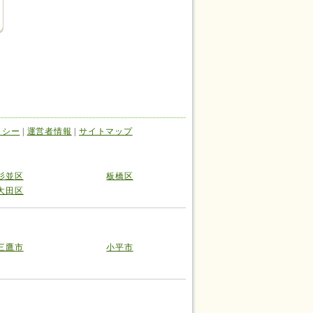
リシー
|
運営者情報
|
サイトマップ
杉並区
板橋区
大田区
三鷹市
小平市