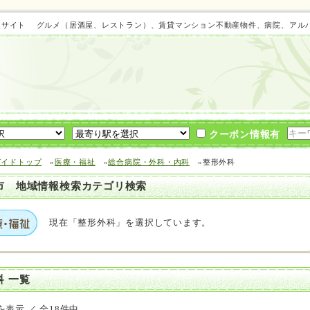
域情報サイト グルメ（居酒屋、レストラン）、賃貸マンション不動産物件、病院、ア
クーポン情報有
ガイドトップ
»
医療・福祉
»
総合病院・外科・内科
»整形外科
市 地域情報検索カテゴリ検索
現在「整形外科」を選択しています。
科 一覧
を表示 ／ 全18件中