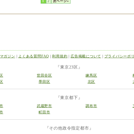
1
2
次ページ»
マガジン
|
よくある質問FAQ
|
利用規約
|
広告掲載について
|
プライバシーポ
『東京23区』
区
世田谷区
練馬区
区
墨田区
北区
『東京都下』
市
武蔵野市
調布市
市
町田市
『その他政令指定都市』