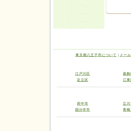
東京都八王子市について
|
メール
江戸川区
葛飾
足立区
江東
府中市
立川
国分寺市
青梅