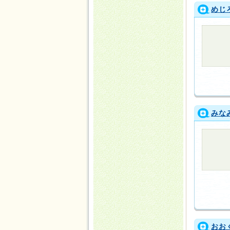
めじ
みな
おお