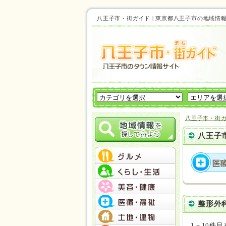
八王子市・街ガイド | 東京都八王子市の地
八王子市・街
八王子
整形外
1－10件目