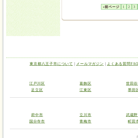
«前ページ
1
2
3
東京都八王子市について
|
メールマガジン
|
よくある質問FA
江戸川区
葛飾区
世田谷
足立区
江東区
墨田
府中市
立川市
武蔵野
国分寺市
青梅市
町田