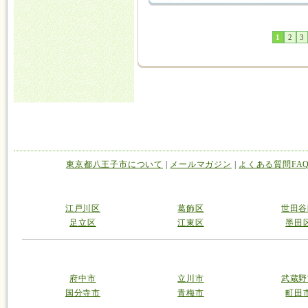
1
2
3
東京都八王子市について
|
メールマガジン
|
よくある質問FA
江戸川区
葛飾区
世田谷
足立区
江東区
墨田
府中市
立川市
武蔵野
国分寺市
青梅市
町田