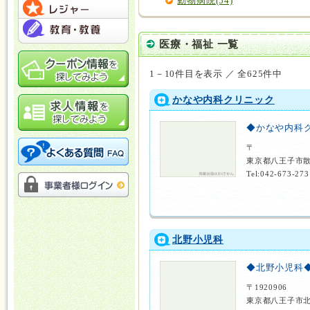
動物病院(54)
医療・福祉 一覧
1－10件目を表示 ／ 全625件中
かなや内科クリニック
◆かなや内科
〒
東京都八王子市
Tel:042-673-273
北野小児科
◆北野小児科
〒1920906
東京都八王子市北