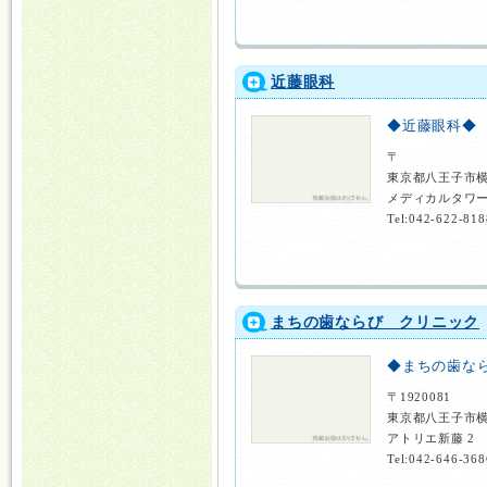
近藤眼科
◆近藤眼科◆
〒
東京都八王子市
メディカルタワー
Tel:042-622-818
まちの歯ならび クリニック
◆まちの歯な
〒1920081
東京都八王子市横
アトリエ新藤 2
Tel:042-646-368