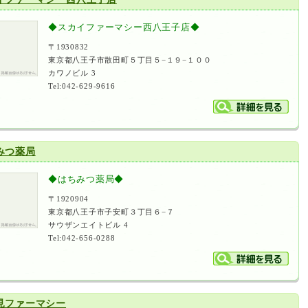
◆スカイファーマシー西八王子店◆
〒1930832
東京都八王子市散田町５丁目５−１９−１００
カワノビル 3
Tel:042-629-9616
みつ薬局
◆はちみつ薬局◆
〒1920904
東京都八王子市子安町３丁目６−７
サウザンエイトビル 4
Tel:042-656-0288
見ファーマシー