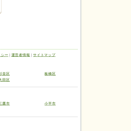
リシー
|
運営者情報
|
サイトマップ
杉並区
板橋区
大田区
三鷹市
小平市