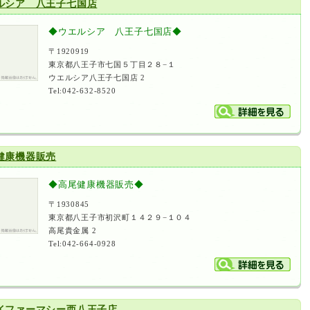
ルシア 八王子七国店
◆ウエルシア 八王子七国店◆
〒1920919
東京都八王子市七国５丁目２８−１
ウエルシア八王子七国店 2
Tel:042-632-8520
健康機器販売
◆高尾健康機器販売◆
〒1930845
東京都八王子市初沢町１４２９−１０４
高尾貴金属 2
Tel:042-664-0928
イファーマシー西八王子店