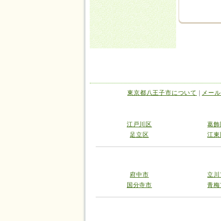
東京都八王子市について
|
メール
江戸川区
葛飾
足立区
江東
府中市
立川
国分寺市
青梅