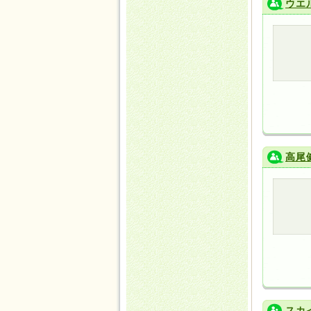
ウエ
高尾
スカ