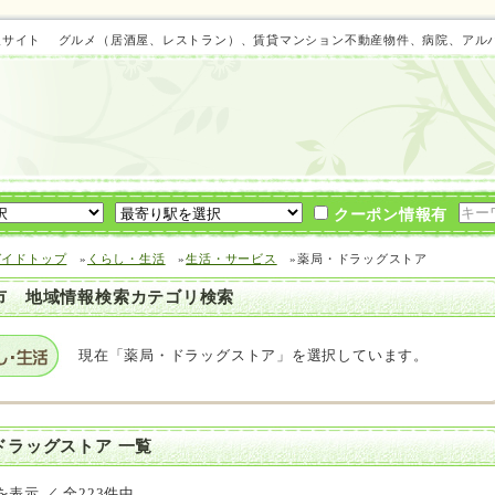
域情報サイト グルメ（居酒屋、レストラン）、賃貸マンション不動産物件、病院、ア
クーポン情報有
ガイドトップ
»
くらし・生活
»
生活・サービス
»薬局・ドラッグストア
市 地域情報検索カテゴリ検索
現在「薬局・ドラッグストア」を選択しています。
ドラッグストア 一覧
を表示 ／ 全223件中