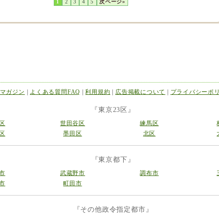
1
2
3
4
5
次ページ»
マガジン
|
よくある質問FAQ
|
利用規約
|
広告掲載について
|
プライバシーポ
『東京23区』
区
世田谷区
練馬区
区
墨田区
北区
『東京都下』
市
武蔵野市
調布市
市
町田市
『その他政令指定都市』