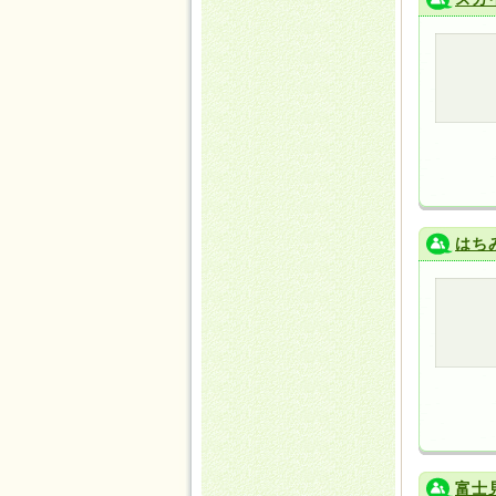
はち
富士